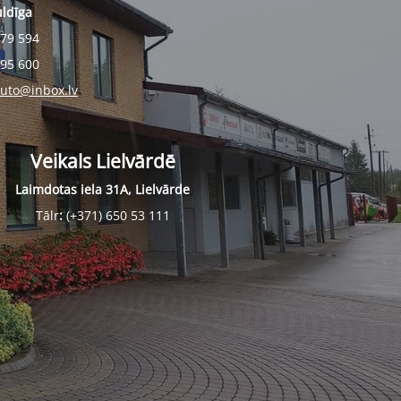
uldīga
279 594
495 600
auto@inbox.lv
Veikals Lielvārdē
Laimdotas iela 31A, Lielvārde
Tālr
:
(+371) 650 53 111