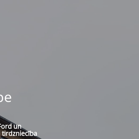
pe
Ford un
 tirdzniecība