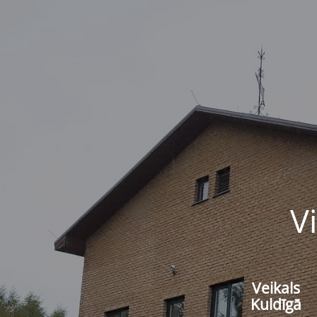
V
Veikals
Kuldīgā