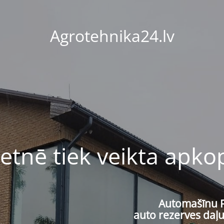
Agrotehnika24.lv
ietnē tiek veikta apko
Automašīnu 
auto rezerves daļu