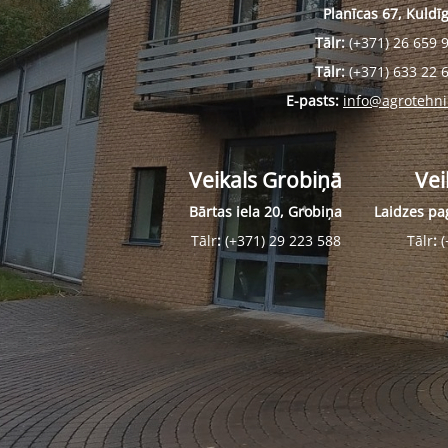
Planīcas 67, Kuldī
Tālr:
(+371) 26 659 
Tālr:
(+371) 633 22 
E-pasts:
info@agrotehni
Veikals Grobiņā
Vei
Bārtas iela 20, Grobiņa
Laidzes pag
Tālr
:
(+371) 29 223 588
Tālr
:
(