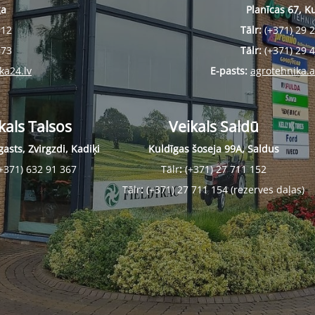
ga
Planīcas 67, K
912
Tālr:
(+371) 29 
673
Tālr:
(+371) 29 
ka24.lv
E-pasts:
agrotehnika.
kals Talsos
Veikals Saldū
asts, Zvirgzdi, Kadiķi
Kuldīgas šoseja 99A, Saldus
+371) 632 91 367
Tālr
:
(+371) 27 711 152
Tālr
:
(+371) 27 711 154 (rezerves daļas)