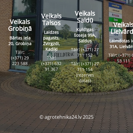
Veikals
Veikals
Saldū
Veikals
Talsos
Veikal
Grobiņā
Kuldīgas
Lielvār
Laidzes
šoseja 99A,
Bārtas iela
pagasts,
Saldus
Laimdotas i
20, Grobiņa
Zvirgzdi,
31A, Lielvā
Kadiķi
Tālr
:
(+371) 27
Tālr
:
711 152
Tālr
:
(+371) 
(+371) 29
Tālr
:
53 111
223 588
(+371) 632
Tālr
:
(+371) 27
91 367
711 154
(rezerves
daļas)
© agrotehnika24.lv 2025