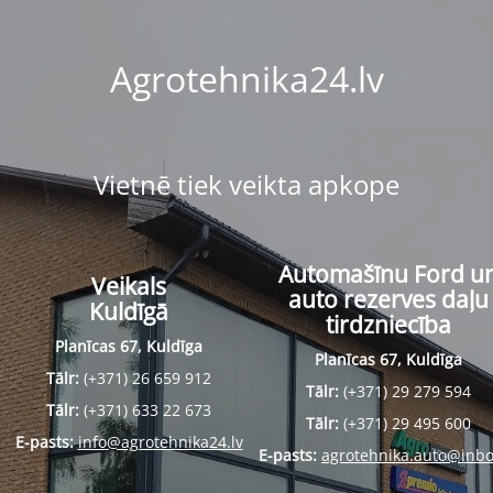
Agrotehnika24.lv
Vietnē tiek veikta apkope
Automašīnu Ford u
Veikals
auto rezerves daļu
Kuldīgā
tirdzniecība
Planīcas 67, Kuldīga
Planīcas 67, Kuldīga
Tālr:
(+371) 26 659 912
Tālr:
(+371) 29 279 594
Tālr:
(+371) 633 22 673
Tālr:
(+371) 29 495 600
E-pasts:
info@agrotehnika24.lv
E-pasts:
agrotehnika.auto@inbo