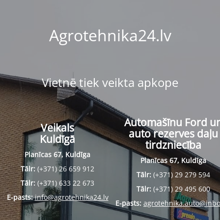
Agrotehnika24.lv
Vietnē tiek veikta apkope
Automašīnu Ford u
Veikals
auto rezerves daļu
Kuldīgā
tirdzniecība
Planīcas 67, Kuldīga
Planīcas 67, Kuldīga
Tālr:
(+371) 26 659 912
Tālr:
(+371) 29 279 594
Tālr:
(+371) 633 22 673
Tālr:
(+371) 29 495 600
E-pasts:
info@agrotehnika24.lv
E-pasts:
agrotehnika.auto@inbo