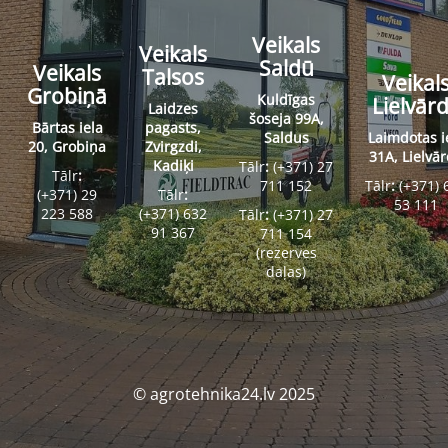
Veikals
Veikals
Saldū
Veikals
Talsos
Veikal
Grobiņā
Kuldīgas
Lielvār
Laidzes
šoseja 99A,
Bārtas iela
pagasts,
Saldus
Laimdotas i
20, Grobiņa
Zvirgzdi,
31A, Lielvā
Kadiķi
Tālr
:
(+371) 27
Tālr
:
711 152
Tālr
:
(+371) 
(+371) 29
Tālr
:
53 111
223 588
(+371) 632
Tālr
:
(+371) 27
91 367
711 154
(rezerves
daļas)
© agrotehnika24.lv 2025