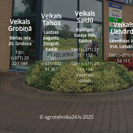
Veikals
Veikals
Saldū
Veikals
Talsos
Veikal
Grobiņā
Kuldīgas
Lielvār
Laidzes
šoseja 99A,
Bārtas iela
pagasts,
Saldus
Laimdotas i
20, Grobiņa
Zvirgzdi,
31A, Lielvā
Kadiķi
Tālr
:
(+371) 27
Tālr
:
711 152
Tālr
:
(+371) 
(+371) 29
Tālr
:
53 111
223 588
(+371) 632
Tālr
:
(+371) 27
91 367
711 154
(rezerves
daļas)
© agrotehnika24.lv 2025