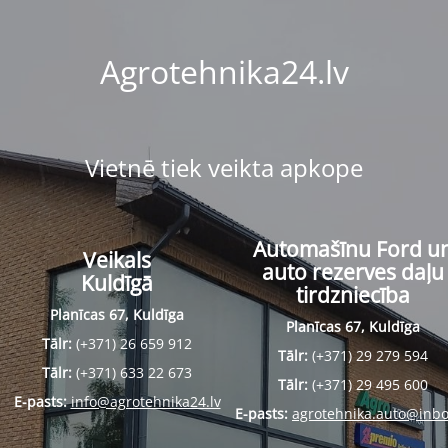
Agrotehnika24.lv
Vietnē tiek veikta apkope
Automašīnu Ford u
Veikals
auto rezerves daļu
Kuldīgā
tirdzniecība
Planīcas 67, Kuldīga
Planīcas 67, Kuldīga
Tālr:
(+371) 26 659 912
Tālr:
(+371) 29 279 594
Tālr:
(+371) 633 22 673
Tālr:
(+371) 29 495 600
E-pasts:
info@agrotehnika24.lv
E-pasts:
agrotehnika.auto@inbo