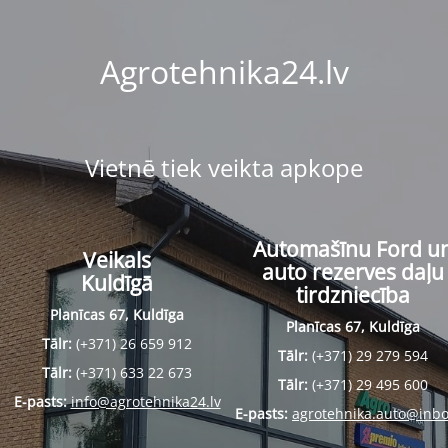
Agrotehnika24.lv
Vietnē tiek veikta apkope
Automašīnu Ford u
Veikals
auto rezerves daļu
Kuldīgā
tirdzniecība
Planīcas 67, Kuldīga
Planīcas 67, Kuldīga
Tālr:
(+371) 26 659 912
Tālr:
(+371) 29 279 594
Tālr:
(+371) 633 22 673
Tālr:
(+371) 29 495 600
E-pasts:
info@agrotehnika24.lv
E-pasts:
agrotehnika.auto@inbo