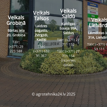
Veikals
Veikals
Saldū
Veikals
Talsos
Veikal
Grobiņā
Kuldīgas
Lielvār
Laidzes
šoseja 99A,
Bārtas iela
pagasts,
Saldus
Laimdotas i
20, Grobiņa
Zvirgzdi,
31A, Lielvā
Kadiķi
Tālr
:
(+371) 27
Tālr
:
711 152
Tālr
:
(+371) 
(+371) 29
Tālr
:
53 111
223 588
(+371) 632
Tālr
:
(+371) 27
91 367
711 154
(rezerves
daļas)
© agrotehnika24.lv 2025