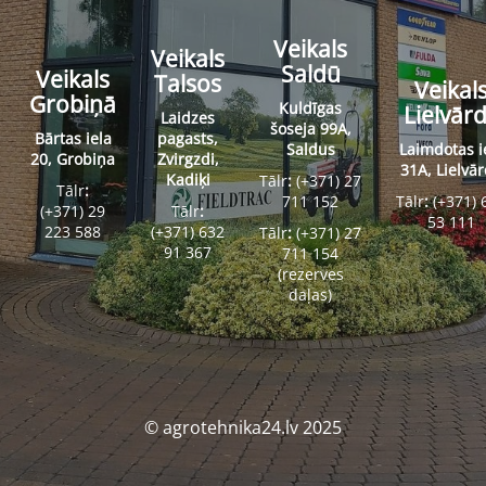
Veikals
Veikals
Saldū
Veikals
Talsos
Veikal
Grobiņā
Kuldīgas
Lielvār
Laidzes
šoseja 99A,
Bārtas iela
pagasts,
Saldus
Laimdotas i
20, Grobiņa
Zvirgzdi,
31A, Lielvā
Kadiķi
Tālr
:
(+371) 27
Tālr
:
711 152
Tālr
:
(+371) 
(+371) 29
Tālr
:
53 111
223 588
(+371) 632
Tālr
:
(+371) 27
91 367
711 154
(rezerves
daļas)
© agrotehnika24.lv 2025