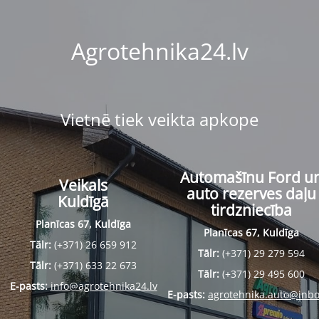
Agrotehnika24.lv
Vietnē tiek veikta apkope
Automašīnu Ford u
Veikals
auto rezerves daļu
Kuldīgā
tirdzniecība
Planīcas 67, Kuldīga
Planīcas 67, Kuldīga
Tālr:
(+371) 26 659 912
Tālr:
(+371) 29 279 594
Tālr:
(+371) 633 22 673
Tālr:
(+371) 29 495 600
E-pasts:
info@agrotehnika24.lv
E-pasts:
agrotehnika.auto@inbo