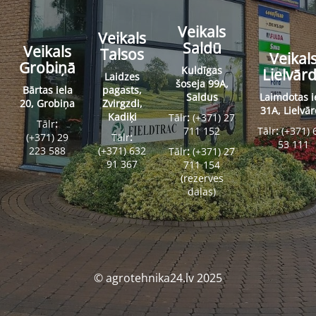
Veikals
Veikals
Saldū
Veikals
Talsos
Veikal
Grobiņā
Kuldīgas
Lielvār
Laidzes
šoseja 99A,
Bārtas iela
pagasts,
Saldus
Laimdotas i
20, Grobiņa
Zvirgzdi,
31A, Lielvā
Kadiķi
Tālr
:
(+371) 27
Tālr
:
711 152
Tālr
:
(+371) 
(+371) 29
Tālr
:
53 111
223 588
(+371) 632
Tālr
:
(+371) 27
91 367
711 154
(rezerves
daļas)
© agrotehnika24.lv 2025