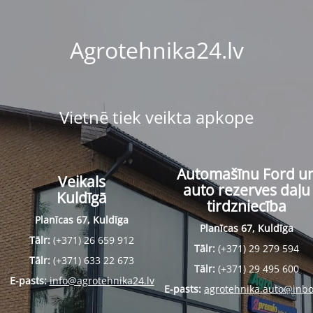
Agrotehnika24.lv
Vietnē tiek veikta apkope
Automašīnu Ford u
Veikals
auto rezerves daļu
Kuldīgā
tirdzniecība
Planīcas 67, Kuldīga
Planīcas 67, Kuldīga
Tālr:
(+371) 26 659 912
Tālr:
(+371) 29 279 594
Tālr:
(+371) 633 22 673
Tālr:
(+371) 29 495 600
E-pasts:
info@agrotehnika24.lv
E-pasts:
agrotehnika.auto@inbo