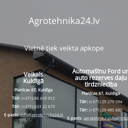
Agrotehnika24.lv
Vietnē tiek veikta apkope
Automašīnu Ford u
Veikals
auto rezerves daļu
Kuldīgā
tirdzniecība
Planīcas 67, Kuldīga
Planīcas 67, Kuldīga
Tālr:
(+371) 26 659 912
Tālr:
(+371) 29 279 594
Tālr:
(+371) 633 22 673
Tālr:
(+371) 29 495 600
E-pasts:
info@agrotehnika24.lv
E-pasts:
agrotehnika.auto@inbo