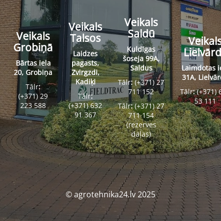
Veikals
Veikals
Saldū
Veikals
Talsos
Veikal
Grobiņā
Kuldīgas
Lielvār
Laidzes
šoseja 99A,
Bārtas iela
pagasts,
Saldus
Laimdotas i
20, Grobiņa
Zvirgzdi,
31A, Lielvā
Kadiķi
Tālr
:
(+371) 27
Tālr
:
711 152
Tālr
:
(+371) 
(+371) 29
Tālr
:
53 111
223 588
(+371) 632
Tālr
:
(+371) 27
91 367
711 154
(rezerves
daļas)
© agrotehnika24.lv 2025