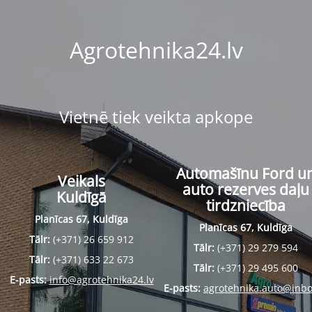
Agrotehnika24.lv
Vietnē tiek veikta apkope
Automašīnu Ford u
Veikals
auto rezerves daļu
Kuldīgā
tirdzniecība
Planīcas 67, Kuldīga
Planīcas 67, Kuldīga
Tālr:
(+371) 26 659 912
Tālr:
(+371) 29 279 594
Tālr:
(+371) 633 22 673
Tālr:
(+371) 29 495 600
E-pasts:
info@agrotehnika24.lv
E-pasts:
agrotehnika.auto@inbo