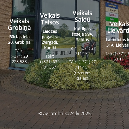
Veikals
Veikals
Saldū
Veikals
Talsos
Veikal
Grobiņā
Kuldīgas
Lielvār
Laidzes
šoseja 99A,
Bārtas iela
pagasts,
Saldus
Laimdotas i
20, Grobiņa
Zvirgzdi,
31A, Lielvā
Kadiķi
Tālr
:
(+371) 27
Tālr
:
711 152
Tālr
:
(+371) 
(+371) 29
Tālr
:
53 111
223 588
(+371) 632
Tālr
:
(+371) 27
91 367
711 154
(rezerves
daļas)
© agrotehnika24.lv 2025