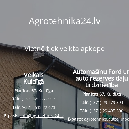
Agrotehnika24.lv
Vietnē tiek veikta apkope
Automašīnu Ford u
Veikals
auto rezerves daļu
Kuldīgā
tirdzniecība
Planīcas 67, Kuldīga
Planīcas 67, Kuldīga
Tālr:
(+371) 26 659 912
Tālr:
(+371) 29 279 594
Tālr:
(+371) 633 22 673
Tālr:
(+371) 29 495 600
E-pasts:
info@agrotehnika24.lv
E-pasts:
agrotehnika.auto@inbo