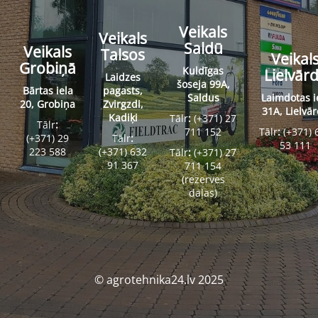
Veikals
Veikals
Saldū
Veikals
Talsos
Veikal
Grobiņā
Kuldīgas
Lielvār
Laidzes
šoseja 99A,
Bārtas iela
pagasts,
Saldus
Laimdotas i
20, Grobiņa
Zvirgzdi,
31A, Lielvā
Kadiķi
Tālr
:
(+371) 27
Tālr
:
711 152
Tālr
:
(+371) 
(+371) 29
Tālr
:
53 111
223 588
(+371) 632
Tālr
:
(+371) 27
91 367
711 154
(rezerves
daļas)
© agrotehnika24.lv 2025