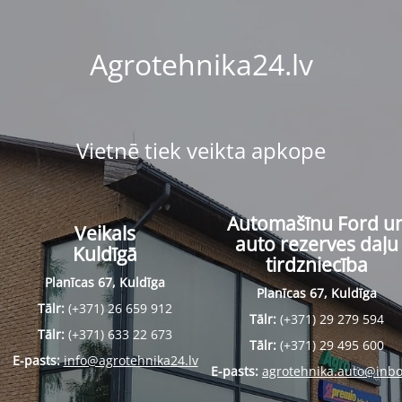
Agrotehnika24.lv
Vietnē tiek veikta apkope
Automašīnu Ford u
Veikals
auto rezerves daļu
Kuldīgā
tirdzniecība
Planīcas 67, Kuldīga
Planīcas 67, Kuldīga
Tālr:
(+371) 26 659 912
Tālr:
(+371) 29 279 594
Tālr:
(+371) 633 22 673
Tālr:
(+371) 29 495 600
E-pasts:
info@agrotehnika24.lv
E-pasts:
agrotehnika.auto@inbo