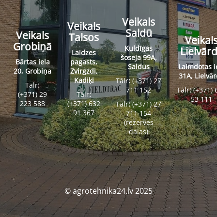
Veikals
Veikals
Saldū
Veikals
Talsos
Veikal
Grobiņā
Kuldīgas
Lielvār
Laidzes
šoseja 99A,
Bārtas iela
pagasts,
Saldus
Laimdotas i
20, Grobiņa
Zvirgzdi,
31A, Lielvā
Kadiķi
Tālr
:
(+371) 27
Tālr
:
711 152
Tālr
:
(+371) 
(+371) 29
Tālr
:
53 111
223 588
(+371) 632
Tālr
:
(+371) 27
91 367
711 154
(rezerves
daļas)
© agrotehnika24.lv 2025