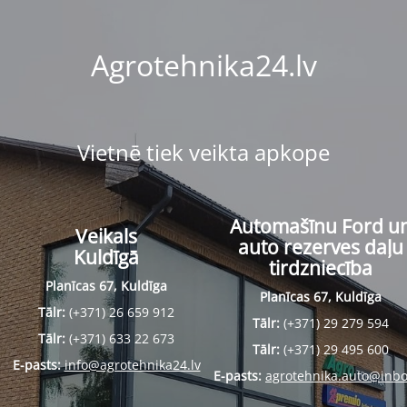
Agrotehnika24.lv
Vietnē tiek veikta apkope
Automašīnu Ford u
Veikals
auto rezerves daļu
Kuldīgā
tirdzniecība
Planīcas 67, Kuldīga
Planīcas 67, Kuldīga
Tālr:
(+371) 26 659 912
Tālr:
(+371) 29 279 594
Tālr:
(+371) 633 22 673
Tālr:
(+371) 29 495 600
E-pasts:
info@agrotehnika24.lv
E-pasts:
agrotehnika.auto@inbo