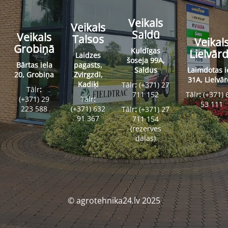
Veikals
Veikals
Saldū
Veikals
Talsos
Veikal
Grobiņā
Kuldīgas
Lielvār
Laidzes
šoseja 99A,
Bārtas iela
pagasts,
Saldus
Laimdotas i
20, Grobiņa
Zvirgzdi,
31A, Lielvā
Kadiķi
Tālr
:
(+371) 27
Tālr
:
711 152
Tālr
:
(+371) 
(+371) 29
Tālr
:
53 111
223 588
(+371) 632
Tālr
:
(+371) 27
91 367
711 154
(rezerves
daļas)
© agrotehnika24.lv 2025