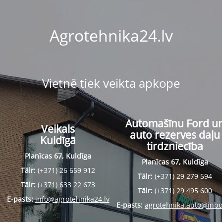
Agrotehnika24.lv
Vietnē tiek veikta apkope
Automašīnu Ford u
Veikals
auto rezerves daļu
Kuldīgā
tirdzniecība
Planīcas 67, Kuldīga
Planīcas 67, Kuldīga
Tālr:
(+371) 26 659 912
Tālr:
(+371) 29 279 594
Tālr:
(+371) 633 22 673
Tālr:
(+371) 29 495 600
E-pasts:
info@agrotehnika24.lv
E-pasts:
agrotehnika.auto@inbo