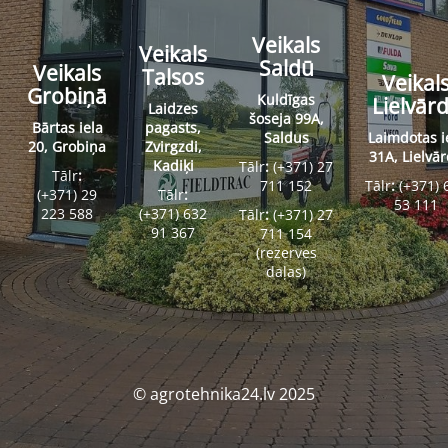
Veikals
Veikals
Saldū
Veikals
Talsos
Veikal
Grobiņā
Kuldīgas
Lielvār
Laidzes
šoseja 99A,
Bārtas iela
pagasts,
Saldus
Laimdotas i
20, Grobiņa
Zvirgzdi,
31A, Lielvā
Kadiķi
Tālr
:
(+371) 27
Tālr
:
711 152
Tālr
:
(+371) 
(+371) 29
Tālr
:
53 111
223 588
(+371) 632
Tālr
:
(+371) 27
91 367
711 154
(rezerves
daļas)
© agrotehnika24.lv 2025