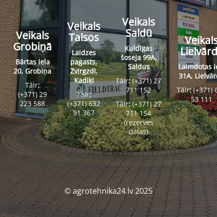
Veikals
Veikals
Saldū
Veikals
Talsos
Veikal
Grobiņā
Kuldīgas
Lielvār
Laidzes
šoseja 99A,
Bārtas iela
pagasts,
Saldus
Laimdotas i
20, Grobiņa
Zvirgzdi,
31A, Lielvā
Kadiķi
Tālr
:
(+371) 27
Tālr
:
711 152
Tālr
:
(+371) 
(+371) 29
Tālr
:
53 111
223 588
(+371) 632
Tālr
:
(+371) 27
91 367
711 154
(rezerves
daļas)
© agrotehnika24.lv 2025