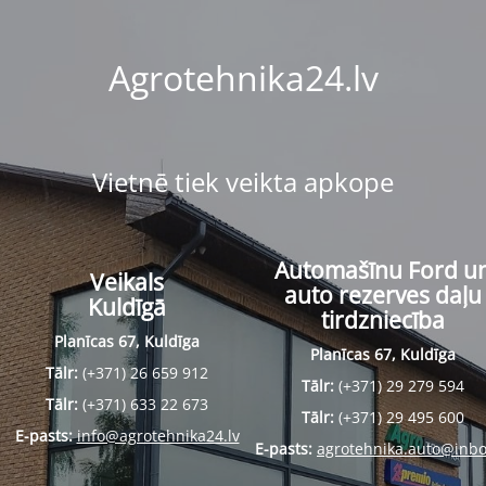
Agrotehnika24.lv
Vietnē tiek veikta apkope
Automašīnu Ford u
Veikals
auto rezerves daļu
Kuldīgā
tirdzniecība
Planīcas 67, Kuldīga
Planīcas 67, Kuldīga
Tālr:
(+371) 26 659 912
Tālr:
(+371) 29 279 594
Tālr:
(+371) 633 22 673
Tālr:
(+371) 29 495 600
E-pasts:
info@agrotehnika24.lv
E-pasts:
agrotehnika.auto@inbo