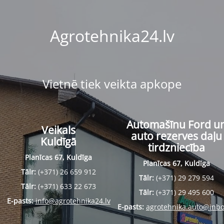
Agrotehnika24.lv
Vietnē tiek veikta apkope
Automašīnu Ford u
Veikals
auto rezerves daļu
Kuldīgā
tirdzniecība
Planīcas 67, Kuldīga
Planīcas 67, Kuldīga
Tālr:
(+371) 26 659 912
Tālr:
(+371) 29 279 594
Tālr:
(+371) 633 22 673
Tālr:
(+371) 29 495 600
E-pasts:
info@agrotehnika24.lv
E-pasts:
agrotehnika.auto@inbo