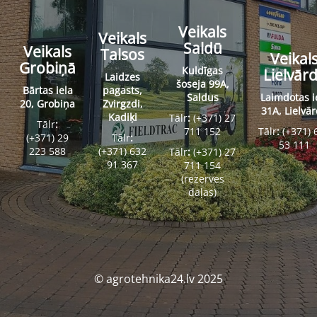
Veikals
Veikals
Saldū
Veikals
Talsos
Veikal
Grobiņā
Kuldīgas
Lielvār
Laidzes
šoseja 99A,
Bārtas iela
pagasts,
Saldus
Laimdotas i
20, Grobiņa
Zvirgzdi,
31A, Lielvā
Kadiķi
Tālr
:
(+371) 27
Tālr
:
711 152
Tālr
:
(+371) 
(+371) 29
Tālr
:
53 111
223 588
(+371) 632
Tālr
:
(+371) 27
91 367
711 154
(rezerves
daļas)
© agrotehnika24.lv 2025