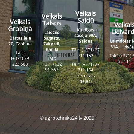
Veikals
Veikals
Saldū
Veikals
Talsos
Veikal
Grobiņā
Kuldīgas
Lielvār
Laidzes
šoseja 99A,
Bārtas iela
pagasts,
Saldus
Laimdotas i
20, Grobiņa
Zvirgzdi,
31A, Lielvā
Kadiķi
Tālr
:
(+371) 27
Tālr
:
711 152
Tālr
:
(+371) 
(+371) 29
Tālr
:
53 111
223 588
(+371) 632
Tālr
:
(+371) 27
91 367
711 154
(rezerves
daļas)
© agrotehnika24.lv 2025