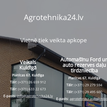
Agrotehnika24.lv
Vietnē tiek veikta apkope
Automašīnu Ford u
Veikals
auto rezerves daļu
Kuldīgā
tirdzniecība
Planīcas 67, Kuldīga
Planīcas 67, Kuldīga
Tālr:
(+371) 26 659 912
Tālr:
(+371) 29 279 594
Tālr:
(+371) 633 22 673
Tālr:
(+371) 29 495 600
E-pasts:
info@agrotehnika24.lv
E-pasts:
agrotehnika.auto@inbo