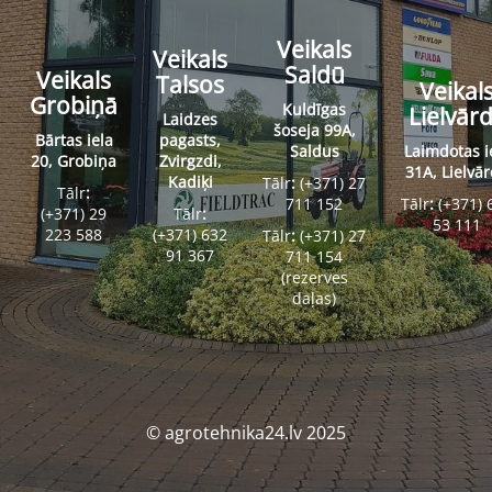
Veikals
Veikals
Saldū
Veikals
Talsos
Veikal
Grobiņā
Kuldīgas
Lielvār
Laidzes
šoseja 99A,
Bārtas iela
pagasts,
Saldus
Laimdotas i
20, Grobiņa
Zvirgzdi,
31A, Lielvā
Kadiķi
Tālr
:
(+371) 27
Tālr
:
711 152
Tālr
:
(+371) 
(+371) 29
Tālr
:
53 111
223 588
(+371) 632
Tālr
:
(+371) 27
91 367
711 154
(rezerves
daļas)
© agrotehnika24.lv 2025