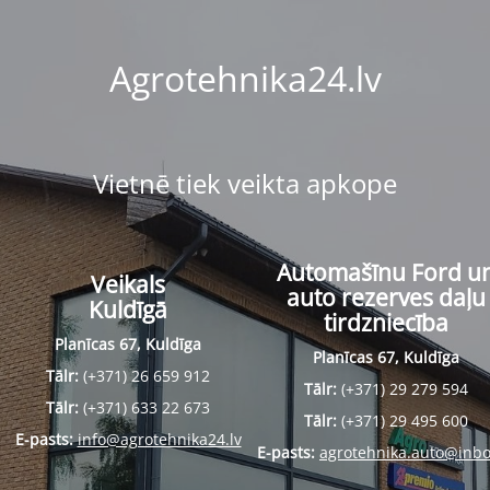
Agrotehnika24.lv
Vietnē tiek veikta apkope
Automašīnu Ford u
Veikals
auto rezerves daļu
Kuldīgā
tirdzniecība
Planīcas 67, Kuldīga
Planīcas 67, Kuldīga
Tālr:
(+371) 26 659 912
Tālr:
(+371) 29 279 594
Tālr:
(+371) 633 22 673
Tālr:
(+371) 29 495 600
E-pasts:
info@agrotehnika24.lv
E-pasts:
agrotehnika.auto@inbo