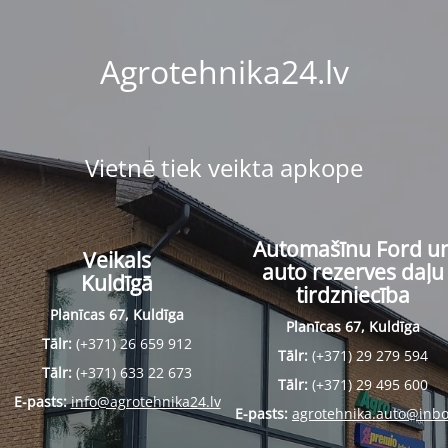
Agrotehnika24.lv
Vietnē tiek veikta apkope
Automašīnu Ford u
Veikals
auto rezerves daļu
Kuldīgā
tirdzniecība
Planīcas 67, Kuldīga
Planīcas 67, Kuldīga
Tālr:
(+371) 26 659 912
Tālr:
(+371) 29 279 594
Tālr:
(+371) 633 22 673
Tālr:
(+371) 29 495 600
E-pasts:
info@agrotehnika24.lv
E-pasts:
agrotehnika.auto@inbo