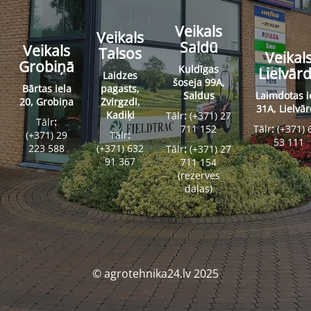
Veikals
Veikals
Saldū
Veikals
Talsos
Veikal
Grobiņā
Kuldīgas
Lielvār
Laidzes
šoseja 99A,
Bārtas iela
pagasts,
Saldus
Laimdotas i
20, Grobiņa
Zvirgzdi,
31A, Lielvā
Kadiķi
Tālr
:
(+371) 27
Tālr
:
711 152
Tālr
:
(+371) 
(+371) 29
Tālr
:
53 111
223 588
(+371) 632
Tālr
:
(+371) 27
91 367
711 154
(rezerves
daļas)
© agrotehnika24.lv 2025