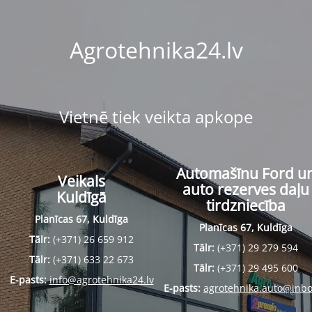
Agrotehnika24.lv
Vietnē tiek veikta apkope
Automašīnu Ford u
Veikals
auto rezerves daļu
Kuldīgā
tirdzniecība
Planīcas 67, Kuldīga
Planīcas 67, Kuldīga
Tālr:
(+371) 26 659 912
Tālr:
(+371) 29 279 594
Tālr:
(+371) 633 22 673
Tālr:
(+371) 29 495 600
E-pasts:
info@agrotehnika24.lv
E-pasts:
agrotehnika.auto@inbo