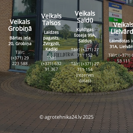
Veikals
Veikals
Saldū
Veikals
Talsos
Veikal
Grobiņā
Kuldīgas
Lielvār
Laidzes
šoseja 99A,
Bārtas iela
pagasts,
Saldus
Laimdotas i
20, Grobiņa
Zvirgzdi,
31A, Lielvā
Kadiķi
Tālr
:
(+371) 27
Tālr
:
711 152
Tālr
:
(+371) 
(+371) 29
Tālr
:
53 111
223 588
(+371) 632
Tālr
:
(+371) 27
91 367
711 154
(rezerves
daļas)
© agrotehnika24.lv 2025