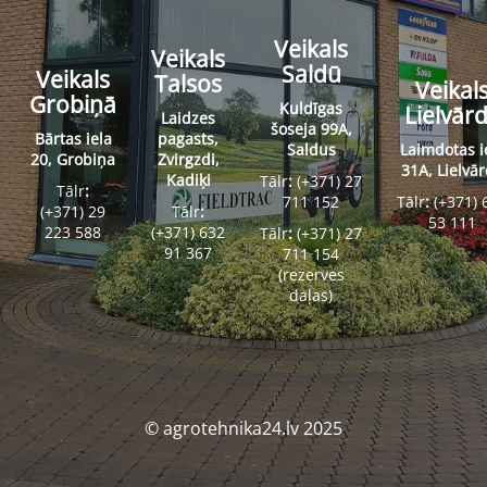
Veikals
Veikals
Saldū
Veikals
Talsos
Veikal
Grobiņā
Kuldīgas
Lielvār
Laidzes
šoseja 99A,
Bārtas iela
pagasts,
Saldus
Laimdotas i
20, Grobiņa
Zvirgzdi,
31A, Lielvā
Kadiķi
Tālr
:
(+371) 27
Tālr
:
711 152
Tālr
:
(+371) 
(+371) 29
Tālr
:
53 111
223 588
(+371) 632
Tālr
:
(+371) 27
91 367
711 154
(rezerves
daļas)
© agrotehnika24.lv 2025