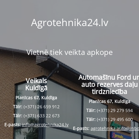
Agrotehnika24.lv
Vietnē tiek veikta apkope
Automašīnu Ford u
Veikals
auto rezerves daļu
Kuldīgā
tirdzniecība
Planīcas 67, Kuldīga
Planīcas 67, Kuldīga
Tālr:
(+371) 26 659 912
Tālr:
(+371) 29 279 594
Tālr:
(+371) 633 22 673
Tālr:
(+371) 29 495 600
E-pasts:
info@agrotehnika24.lv
E-pasts:
agrotehnika.auto@inbo