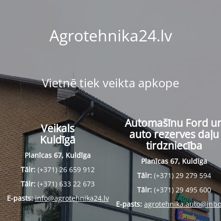
Agrotehnika24.lv
Vietnē tiek veikta apkope
Automašīnu Ford u
Veikals
auto rezerves daļu
Kuldīgā
tirdzniecība
Planīcas 67, Kuldīga
Planīcas 67, Kuldīga
Tālr:
(+371) 26 659 912
Tālr:
(+371) 29 279 594
Tālr:
(+371) 633 22 673
Tālr:
(+371) 29 495 600
E-pasts:
info@agrotehnika24.lv
E-pasts:
agrotehnika.auto@inbo