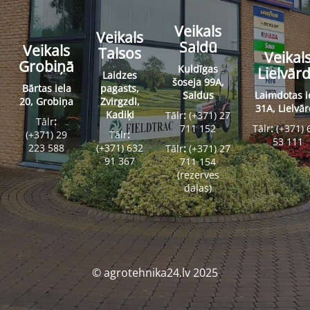
Veikals
Veikals
Saldū
Veikals
Talsos
Veikal
Grobiņā
Kuldīgas
Lielvār
Laidzes
šoseja 99A,
Bārtas iela
pagasts,
Saldus
Laimdotas i
20, Grobiņa
Zvirgzdi,
31A, Lielvā
Kadiķi
Tālr
:
(+371) 27
Tālr
:
711 152
Tālr
:
(+371) 
(+371) 29
Tālr
:
53 111
223 588
(+371) 632
Tālr
:
(+371) 27
91 367
711 154
(rezerves
daļas)
© agrotehnika24.lv 2025