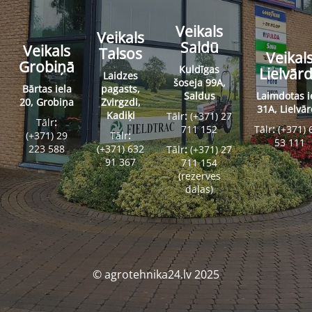
Veikals
Veikals
Saldū
Veikals
Talsos
Veikal
Grobiņā
Kuldīgas
Lielvār
Laidzes
šoseja 99A,
Bārtas iela
pagasts,
Saldus
Laimdotas i
20, Grobiņa
Zvirgzdi,
31A, Lielvā
Kadiķi
Tālr
:
(+371) 27
Tālr
:
711 152
Tālr
:
(+371) 
(+371) 29
Tālr
:
53 111
223 588
(+371) 632
Tālr
:
(+371) 27
91 367
711 154
(rezerves
daļas)
© agrotehnika24.lv 2025