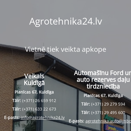
Agrotehnika24.lv
Vietnē tiek veikta apkope
Automašīnu Ford u
Veikals
auto rezerves daļu
Kuldīgā
tirdzniecība
Planīcas 67, Kuldīga
Planīcas 67, Kuldīga
Tālr:
(+371) 26 659 912
Tālr:
(+371) 29 279 594
Tālr:
(+371) 633 22 673
Tālr:
(+371) 29 495 600
E-pasts:
info@agrotehnika24.lv
E-pasts:
agrotehnika.auto@inbo