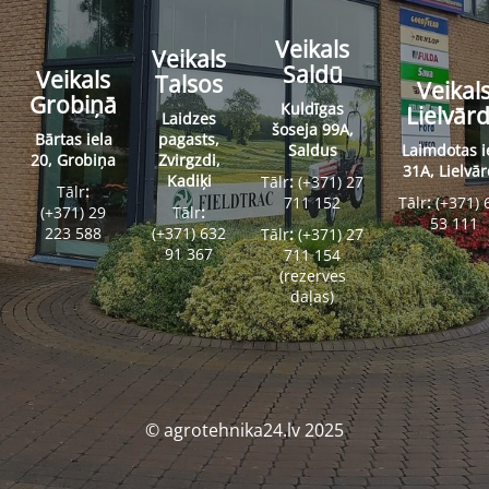
Veikals
Veikals
Saldū
Veikals
Talsos
Veikal
Grobiņā
Kuldīgas
Lielvār
Laidzes
šoseja 99A,
Bārtas iela
pagasts,
Saldus
Laimdotas i
20, Grobiņa
Zvirgzdi,
31A, Lielvā
Kadiķi
Tālr
:
(+371) 27
Tālr
:
711 152
Tālr
:
(+371) 
(+371) 29
Tālr
:
53 111
223 588
(+371) 632
Tālr
:
(+371) 27
91 367
711 154
(rezerves
daļas)
© agrotehnika24.lv 2025