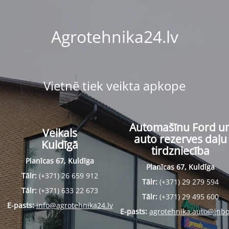
Agrotehnika24.lv
Vietnē tiek veikta apkope
Automašīnu Ford u
Veikals
auto rezerves daļu
Kuldīgā
tirdzniecība
Planīcas 67, Kuldīga
Planīcas 67, Kuldīga
Tālr:
(+371) 26 659 912
Tālr:
(+371) 29 279 594
Tālr:
(+371) 633 22 673
Tālr:
(+371) 29 495 600
E-pasts:
info@agrotehnika24.lv
E-pasts:
agrotehnika.auto@inbo