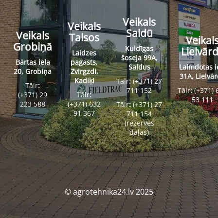
Veikals
Veikals
Saldū
Veikals
Talsos
Veikal
Grobiņā
Kuldīgas
Lielvār
Laidzes
šoseja 99A,
Bārtas iela
pagasts,
Saldus
Laimdotas i
20, Grobiņa
Zvirgzdi,
31A, Lielvā
Kadiķi
Tālr
:
(+371) 27
Tālr
:
711 152
Tālr
:
(+371) 
(+371) 29
Tālr
:
53 111
223 588
(+371) 632
Tālr
:
(+371) 27
91 367
711 154
(rezerves
daļas)
© agrotehnika24.lv 2025