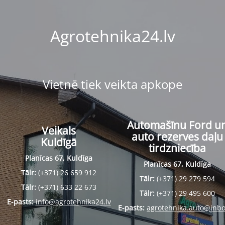
Agrotehnika24.lv
Vietnē tiek veikta apkope
Automašīnu Ford u
Veikals
auto rezerves daļu
Kuldīgā
tirdzniecība
Planīcas 67, Kuldīga
Planīcas 67, Kuldīga
Tālr:
(+371) 26 659 912
Tālr:
(+371) 29 279 594
Tālr:
(+371) 633 22 673
Tālr:
(+371) 29 495 600
E-pasts:
info@agrotehnika24.lv
E-pasts:
agrotehnika.auto@inbo