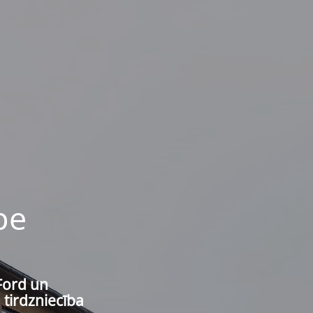
pe
Ford un
 tirdzniecība