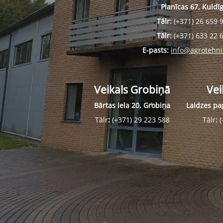
Planīcas 67, Kuldī
Tālr:
(+371) 26 659 
Tālr:
(+371) 633 22 
E-pasts:
info@agrotehni
Veikals Grobiņā
Vei
Bārtas iela 20, Grobiņa
Laidzes pag
Tālr
:
(+371) 29 223 588
Tālr
:
(