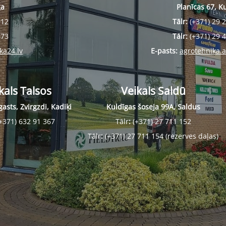
ga
Planīcas 67, K
912
Tālr:
(+371) 29 
673
Tālr:
(+371) 29 
ka24.lv
E-pasts:
agrotehnika.
kals Talsos
Veikals Saldū
asts, Zvirgzdi, Kadiķi
Kuldīgas šoseja 99A, Saldus
+371) 632 91 367
Tālr
:
(+371) 27 711 152
Tālr
:
(+371) 27 711 154 (rezerves daļas)