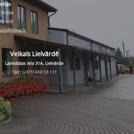
uldīga
279 594
495 600
auto@inbox.lv
Veikals Lielvārdē
Laimdotas iela 31A, Lielvārde
Tālr
:
(+371) 650 53 111