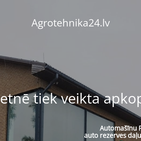
Agrotehnika24.lv
ietnē tiek veikta apko
Automašīnu 
auto rezerves daļu