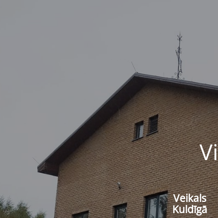
V
Veikals
Kuldīgā