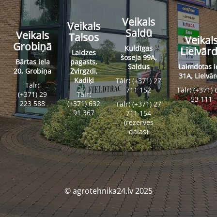
Veikals
Veikals
Saldū
Veikals
Talsos
Veikal
Grobiņā
Kuldīgas
Lielvār
Laidzes
šoseja 99A,
Bārtas iela
pagasts,
Saldus
Laimdotas i
20, Grobiņa
Zvirgzdi,
31A, Lielvā
Kadiķi
Tālr
:
(+371) 27
Tālr
:
711 152
Tālr
:
(+371) 
(+371) 29
Tālr
:
53 111
223 588
(+371) 632
Tālr
:
(+371) 27
91 367
711 154
(rezerves
daļas)
© agrotehnika24.lv 2025