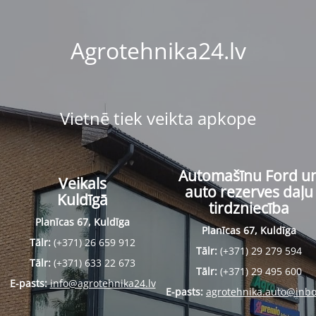
Agrotehnika24.lv
Vietnē tiek veikta apkope
Automašīnu Ford u
Veikals
auto rezerves daļu
Kuldīgā
tirdzniecība
Planīcas 67, Kuldīga
Planīcas 67, Kuldīga
Tālr:
(+371) 26 659 912
Tālr:
(+371) 29 279 594
Tālr:
(+371) 633 22 673
Tālr:
(+371) 29 495 600
E-pasts:
info@agrotehnika24.lv
E-pasts:
agrotehnika.auto@inbo